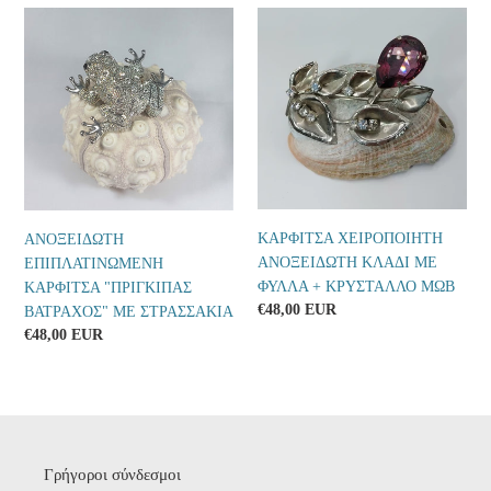
ΑΝΟΞΕΙΔΩΤΗ
ΚΑΡΦΙΤΣΑ
ΕΠΙΠΛΑΤΙΝΩΜΕΝΗ
ΧΕΙΡΟΠΟΙΗΤΗ
ΚΑΡΦΙΤΣΑ
ΑΝΟΞΕΙΔΩΤΗ
"ΠΡΙΓΚΙΠΑΣ
ΚΛΑΔΙ
ΒΑΤΡΑΧΟΣ"
ΜΕ
ΜΕ
ΦΥΛΛΑ
ΣΤΡΑΣΣΑΚΙΑ
+
ΚΡΥΣΤΑΛΛΟ
ΜΩΒ
ΚΑΡΦΙΤΣΑ ΧΕΙΡΟΠΟΙΗΤΗ
ΑΝΟΞΕΙΔΩΤΗ
ΑΝΟΞΕΙΔΩΤΗ ΚΛΑΔΙ ΜΕ
ΕΠΙΠΛΑΤΙΝΩΜΕΝΗ
ΦΥΛΛΑ + ΚΡΥΣΤΑΛΛΟ ΜΩΒ
ΚΑΡΦΙΤΣΑ "ΠΡΙΓΚΙΠΑΣ
Κανονική
€48,00 EUR
ΒΑΤΡΑΧΟΣ" ΜΕ ΣΤΡΑΣΣΑΚΙΑ
τιμή
Κανονική
€48,00 EUR
τιμή
Γρήγοροι σύνδεσμοι